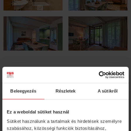
1
2
Next ›
»
Beleegyezés
Részletek
A sütikről
Ez a weboldal sütiket használ
Sütiket használunk a tartalmak és hirdetések személyre
szabásához, közösségi funkciók biztosításához,