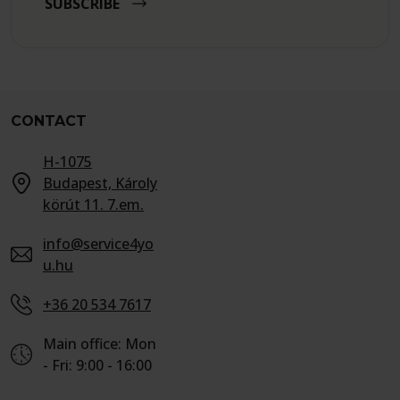
SUBSCRIBE
CONTACT
H-1075
Budapest, Károly
körút 11. 7.em.
info@service4yo
u.hu
+36 20 534 7617
Main office: Mon
- Fri: 9:00 - 16:00