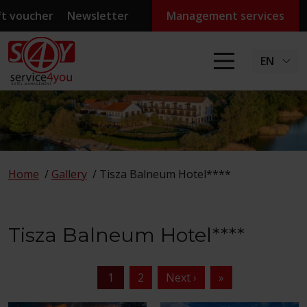
ft voucher
Newsletter
Management services
EN
Home
/
Gallery
/
Tisza Balneum Hotel****
Tisza Balneum Hotel****
1
2
Next ›
»