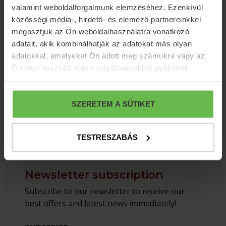
valamint weboldalforgalmunk elemzéséhez. Ezenkívül
S4Y Club
közösségi média-, hirdető- és elemező partnereinkkel
Register for our loyalty program and book
megosztjuk az Ön weboldalhasználatra vonatkozó
discounted accommodation at any S4Y hotel!
adatait, akik kombinálhatják az adatokat más olyan
adatokkal, amelyeket Ön adott meg számukra vagy az
INTERESTED IN
Ön által használt más szolgáltatásokból gyűjtöttek.
SZERETEM A SÜTIKET
TESTRESZABÁS
Newsletter subscription
Subscribe to our newsletter to receive our
best offers and latest news immediately!